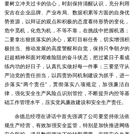
要树立冲关过卡的信心，时刻保持清醒认识，充分利用
安吉在企业品牌、产业布局、数据积累等方面的自身优
势资源，以辩证的观点和积极的态度看待形势的变化，
危中觅机，化危为机，不等不靠，在挑战中把握机遇；
二要拿出狠抓落实的决心，紧盯目标任务，切实增强积
极担当、推动发展的高度警醒和自觉，保持只争朝夕的
赶超精神和面对艰难险阻的奋斗状态，把过紧日子看成
练内功的好日子，认真扎实做好每一件事；三要坚守从
严治党的责任担当，以四责协同机制建设为抓手，进一
步落实“两个责任”，贯彻落实八项规定，加强廉洁自
律，强化安全生产风险点识别管控，不断提升内控等基
础工作管理水平，压实党风廉政建设和安全生产责任。
余德总经理在讲话中首先强调了公司要坚持依法依
规生产经营，有效加强安全监管，特别是加快推进网络