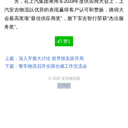
另，在上汽集团乘用车2018年度供应商大会上，上
汽安吉物流以优异的表现赢得客户认可和赞扬，摘得大
会最高奖项“最佳供应商奖”，旗下安吉智行荣获“杰出服
务奖”。
赞
1
上篇：深入开展大讨论 抓早抓实抓开局
下篇：整车物流召开全国仓储工作交流会
© 2026 安吉物流报
↑ TOP
http://anji.ysneo.com/Content/weixinlogo.png
安吉物流报
http://anji.ysneo.com/Content/2019-03/25/000023.html