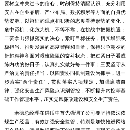
要树立冲关过卡的信心，时刻保持清醒认识，充分利用
安吉在企业品牌、产业布局、数据积累等方面的自身优
势资源，以辩证的观点和积极的态度看待形势的变化，
危中觅机，化危为机，不等不靠，在挑战中把握机遇；
二要拿出狠抓落实的决心，紧盯目标任务，切实增强积
极担当、推动发展的高度警醒和自觉，保持只争朝夕的
赶超精神和面对艰难险阻的奋斗状态，把过紧日子看成
练内功的好日子，认真扎实做好每一件事；三要坚守从
严治党的责任担当，以四责协同机制建设为抓手，进一
步落实“两个责任”，贯彻落实八项规定，加强廉洁自
律，强化安全生产风险点识别管控，不断提升内控等基
础工作管理水平，压实党风廉政建设和安全生产责任。
余德总经理在讲话中首先强调了公司要坚持依法依
规生产经营，有效加强安全监管，特别是加快推进网络