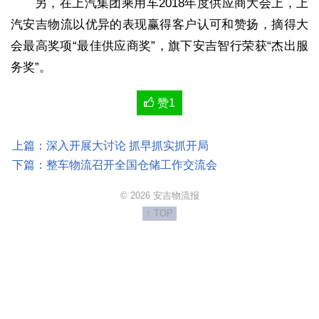
另，在上汽集团乘用车2018年度供应商大会上，上
汽安吉物流以优异的表现赢得客户认可和赞扬，摘得大
会最高奖项“最佳供应商奖”，旗下安吉智行荣获“杰出服
务奖”。
赞
1
上篇：深入开展大讨论 抓早抓实抓开局
下篇：整车物流召开全国仓储工作交流会
© 2026 安吉物流报
↑ TOP
http://anji.ysneo.com/Content/weixinlogo.png
安吉物流报
http://anji.ysneo.com/content/2019-03/25/000023.html