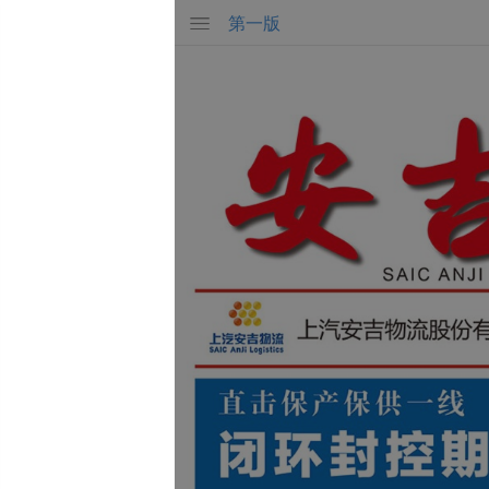
第
一
版