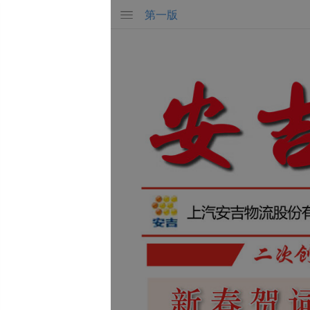
第
一
版